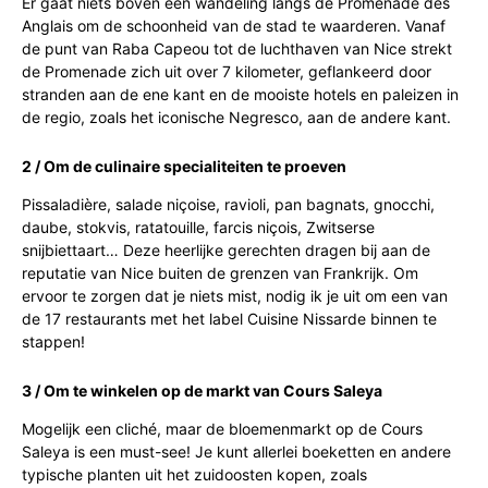
Er gaat niets boven een wandeling langs de Promenade des
Anglais om de schoonheid van de stad te waarderen. Vanaf
de punt van Raba Capeou tot de luchthaven van Nice strekt
de Promenade zich uit over 7 kilometer, geflankeerd door
stranden aan de ene kant en de mooiste hotels en paleizen in
de regio, zoals het iconische Negresco, aan de andere kant.
2 / Om de culinaire specialiteiten te proeven
Pissaladière, salade niçoise, ravioli, pan bagnats, gnocchi,
daube, stokvis, ratatouille, farcis niçois, Zwitserse
snijbiettaart… Deze heerlijke gerechten dragen bij aan de
reputatie van Nice buiten de grenzen van Frankrijk. Om
ervoor te zorgen dat je niets mist, nodig ik je uit om een van
de 17 restaurants met het label Cuisine Nissarde binnen te
stappen!
3 / Om te winkelen op de markt van Cours Saleya
Mogelijk een cliché, maar de bloemenmarkt op de Cours
Saleya is een must-see! Je kunt allerlei boeketten en andere
typische planten uit het zuidoosten kopen, zoals