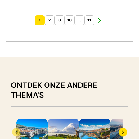
1
2
3
10
...
11
ONTDEK ONZE ANDERE
THEMA'S