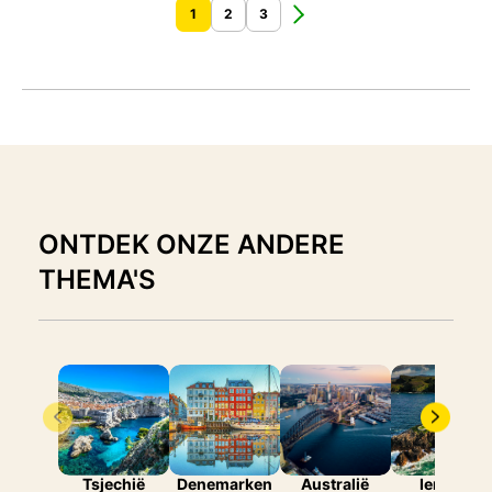
1
2
3
ONTDEK ONZE ANDERE
THEMA'S
Tsjechië
Denemarken
Australië
Ierland