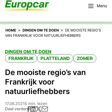
Menu
Nederlands – BE
Huur een auto
>
>
HOME
DINGEN OM TE DOEN
DE MOOISTE REGIO’S
VAN FRANKRIJK VOOR NATUURLIEFHEBBERS
DINGEN OM TE DOEN
FRANKRIJK
PLATTELAND
ZOMER
De mooiste regio’s van
Frankrijk voor
natuurliefhebbers
17.06.2021
5 min. lezen
Deel verder