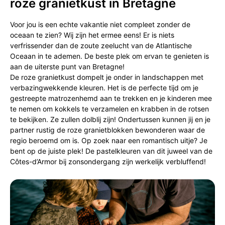
roze granietkust in Bretagne
Voor jou is een echte vakantie niet compleet zonder de
oceaan te zien? Wij zijn het ermee eens! Er is niets
verfrissender dan de zoute zeelucht van de Atlantische
Oceaan in te ademen. De beste plek om ervan te genieten is
aan de uiterste punt van Bretagne!
De roze granietkust dompelt je onder in landschappen met
verbazingwekkende kleuren. Het is de perfecte tijd om je
gestreepte matrozenhemd aan te trekken en je kinderen mee
te nemen om kokkels te verzamelen en krabben in de rotsen
te bekijken. Ze zullen dolblij zijn! Ondertussen kunnen jij en je
partner rustig de roze granietblokken bewonderen waar de
regio beroemd om is. Op zoek naar een romantisch uitje? Je
bent op de juiste plek! De pastelkleuren van dit juweel van de
Côtes-d’Armor bij zonsondergang zijn werkelijk verbluffend!