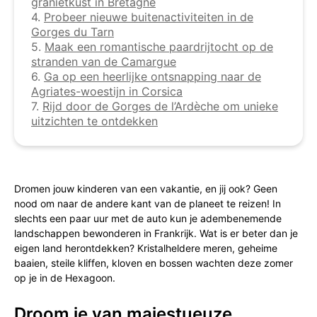
granietkust in Bretagne
4.
Probeer nieuwe buitenactiviteiten in de
Gorges du Tarn
5.
Maak een romantische paardrijtocht op de
stranden van de Camargue
6.
Ga op een heerlijke ontsnapping naar de
Agriates-woestijn in Corsica
7.
Rijd door de Gorges de l’Ardèche om unieke
uitzichten te ontdekken
Dromen jouw kinderen van een vakantie, en jij ook? Geen
nood om naar de andere kant van de planeet te reizen! In
slechts een paar uur met de auto kun je adembenemende
landschappen bewonderen in Frankrijk. Wat is er beter dan je
eigen land herontdekken? Kristalheldere meren, geheime
baaien, steile kliffen, kloven en bossen wachten deze zomer
op je in de Hexagoon.
Droom je van majestueuze