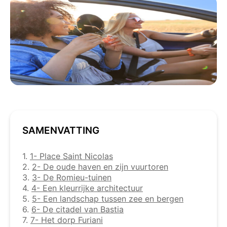
SAMENVATTING
1.
1- Place Saint Nicolas
2.
2- De oude haven en zijn vuurtoren
3.
3- De Romieu-tuinen
4.
4- Een kleurrijke architectuur
5.
5- Een landschap tussen zee en bergen
6.
6- De citadel van Bastia
7.
7- Het dorp Furiani