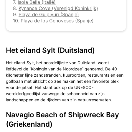
7.
Isola Bella (Italië)
8.
Kynance Cove (Verenigd Koninkrijk)
9.
Playa de Gulpiyuri (Spanje)
10.
Playa de los Genoveses (Spanje)
Het eiland Sylt (Duitsland)
Het eiland Sylt, het noordelijkste van Duitsland, wordt
liefdevol de “Koningin van de Noordzee” genoemd. De 40
kilometer fijne zandstranden, kuuroorden, restaurants en een
golfbaan met uitzicht op zee maken het een favoriete plek
voor de jetset. Het staat ook op de UNESCO-
werelderfgoedlijst vanwege de schoonheid van zijn
landschappen en de rijkdom van zijn natuurreservaten.
Navagio Beach of Shipwreck Bay
(Griekenland)