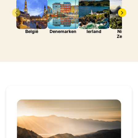
België
Denemarken
Ierland
Nieuw-
Zeeland