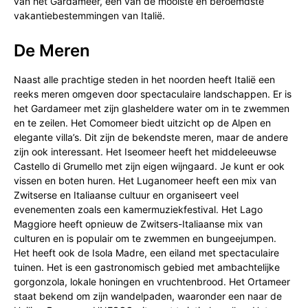
van het Gardameer, een van de mooiste en beroemdste
vakantiebestemmingen van Italië.
De Meren
Naast alle prachtige steden in het noorden heeft Italië een
reeks meren omgeven door spectaculaire landschappen. Er is
het Gardameer met zijn glasheldere water om in te zwemmen
en te zeilen. Het Comomeer biedt uitzicht op de Alpen en
elegante villa’s. Dit zijn de bekendste meren, maar de andere
zijn ook interessant. Het Iseomeer heeft het middeleeuwse
Castello di Grumello met zijn eigen wijngaard. Je kunt er ook
vissen en boten huren. Het Luganomeer heeft een mix van
Zwitserse en Italiaanse cultuur en organiseert veel
evenementen zoals een kamermuziekfestival. Het Lago
Maggiore heeft opnieuw de Zwitsers-Italiaanse mix van
culturen en is populair om te zwemmen en bungeejumpen.
Het heeft ook de Isola Madre, een eiland met spectaculaire
tuinen. Het is een gastronomisch gebied met ambachtelijke
gorgonzola, lokale honingen en vruchtenbrood. Het Ortameer
staat bekend om zijn wandelpaden, waaronder een naar de