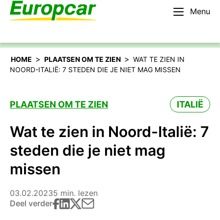
Menu
Nederlands – BE
Huur een auto
>
>
HOME
PLAATSEN OM TE ZIEN
WAT TE ZIEN IN
NOORD-ITALIË: 7 STEDEN DIE JE NIET MAG MISSEN
PLAATSEN OM TE ZIEN
ITALIË
Wat te zien in Noord-Italië: 7
steden die je niet mag
missen
03.02.2023
5 min. lezen
Deel verder