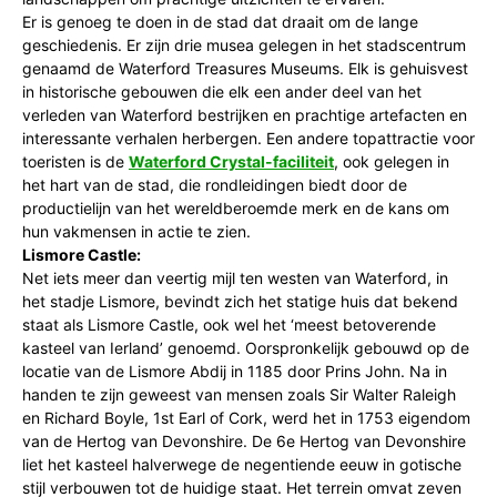
Er is genoeg te doen in de stad dat draait om de lange
geschiedenis. Er zijn drie musea gelegen in het stadscentrum
genaamd de Waterford Treasures Museums. Elk is gehuisvest
in historische gebouwen die elk een ander deel van het
verleden van Waterford bestrijken en prachtige artefacten en
interessante verhalen herbergen. Een andere topattractie voor
toeristen is de
Waterford Crystal-faciliteit
, ook gelegen in
het hart van de stad, die rondleidingen biedt door de
productielijn van het wereldberoemde merk en de kans om
hun vakmensen in actie te zien.
Lismore Castle:
Net iets meer dan veertig mijl ten westen van Waterford, in
het stadje Lismore, bevindt zich het statige huis dat bekend
staat als Lismore Castle, ook wel het ‘meest betoverende
kasteel van Ierland’ genoemd. Oorspronkelijk gebouwd op de
locatie van de Lismore Abdij in 1185 door Prins John. Na in
handen te zijn geweest van mensen zoals Sir Walter Raleigh
en Richard Boyle, 1st Earl of Cork, werd het in 1753 eigendom
van de Hertog van Devonshire. De 6e Hertog van Devonshire
liet het kasteel halverwege de negentiende eeuw in gotische
stijl verbouwen tot de huidige staat. Het terrein omvat zeven