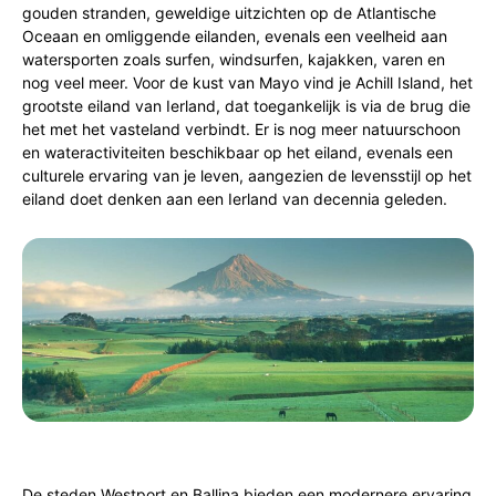
gouden stranden, geweldige uitzichten op de Atlantische
Oceaan en omliggende eilanden, evenals een veelheid aan
watersporten zoals surfen, windsurfen, kajakken, varen en
nog veel meer. Voor de kust van Mayo vind je Achill Island, het
grootste eiland van Ierland, dat toegankelijk is via de brug die
het met het vasteland verbindt. Er is nog meer natuurschoon
en wateractiviteiten beschikbaar op het eiland, evenals een
culturele ervaring van je leven, aangezien de levensstijl op het
eiland doet denken aan een Ierland van decennia geleden.
De steden Westport en Ballina bieden een modernere ervaring