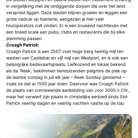
in vergelijking met de omliggende dorpen die over het land
verspreid liggen. Deze steden blijven groeien en leggen een
grote nadruk op toerisme, aangezien je hier veel
touroperators zult vinden. Er is een bruisend nachtleven met
een breed scala aan pubs, clubs en restaurants die bij elke
stemming passen.
Croagh Patrick:
Croagh Patrick is een 2507 voet hoge berg twintig mijl ten
westen van Castlebar en vijf mijl van Westport, en is ook een
belangrijke bedevaartsplaats. Liefkozend en lokaal bekend
als de ‘Reek’, beklimmen tienduizenden pelgrims de piek op
de laatste zondag in juli elk jaar – Reek Sunday genoemd –
zoals ze dat al 1500 jaar doen. Daarvoor was Croagh Patrick
de plaats van zonnewende aanbidding van voor 3000 v.Chr.,
maar het verwierf zijn plaats in christelijke eerbied sinds Sint
Patrick veertig dagen en veertig nachten vastte op de top.